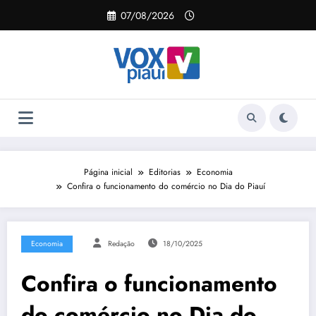
Pular
07/08/2026
para
o
conteúdo
Página inicial
Editorias
Economia
Confira o funcionamento do comércio no Dia do Piauí
Economia
Redação
18/10/2025
Confira o funcionamento
do comércio no Dia do