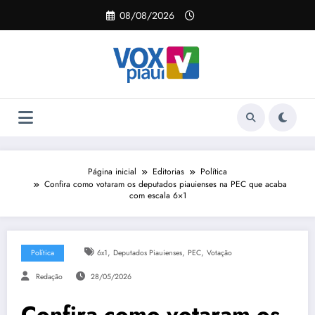
Pular
08/08/2026
para
o
conteúdo
Página inicial
Editorias
Política
Confira como votaram os deputados piauienses na PEC que acaba
com escala 6×1
,
,
,
Política
6x1
Deputados Piauienses
PEC
Votação
Redação
28/05/2026
Confira como votaram os