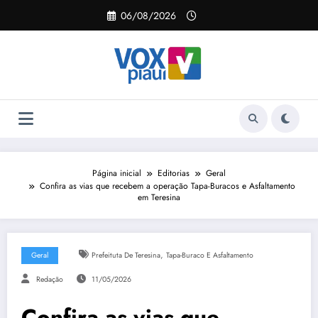
Pular
06/08/2026
para
o
conteúdo
Página inicial
Editorias
Geral
Confira as vias que recebem a operação Tapa-Buracos e Asfaltamento
em Teresina
,
Geral
Prefeituta De Teresina
Tapa-Buraco E Asfaltamento
Redação
11/05/2026
Confira as vias que