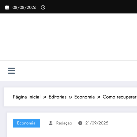
Pular
08/08/2026
para
o
conteúdo
Página inicial
Editorias
Economia
Como recuperar 
Economia
Redação
21/09/2025