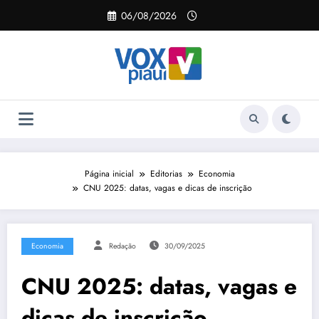
Pular
06/08/2026
para
o
conteúdo
Página inicial
Editorias
Economia
CNU 2025: datas, vagas e dicas de inscrição
Economia
Redação
30/09/2025
CNU 2025: datas, vagas e
dicas de inscrição