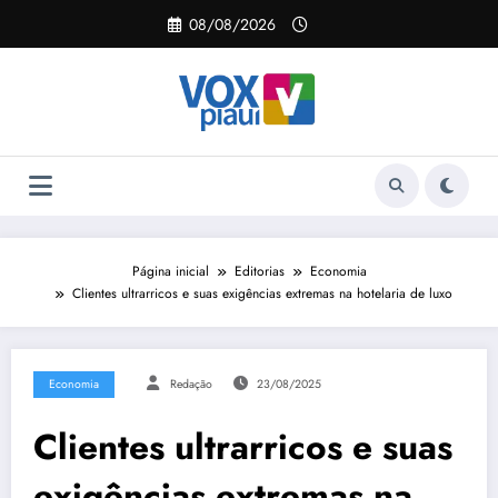
Pular
08/08/2026
para
o
conteúdo
Página inicial
Editorias
Economia
Clientes ultrarricos e suas exigências extremas na hotelaria de luxo
Economia
Redação
23/08/2025
Clientes ultrarricos e suas
exigências extremas na