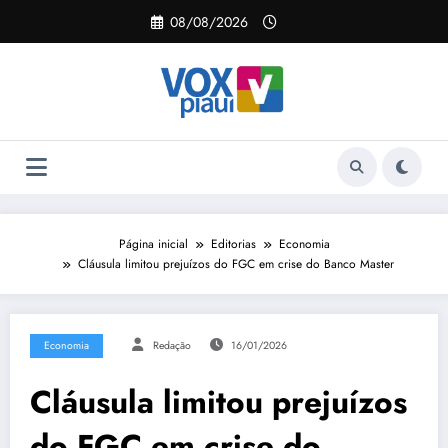
Pular
08/08/2026
para
o
conteúdo
Página inicial
Editorias
Economia
Cláusula limitou prejuízos do FGC em crise do Banco Master
Economia
Redação
16/01/2026
Cláusula limitou prejuízos
do FGC em crise do