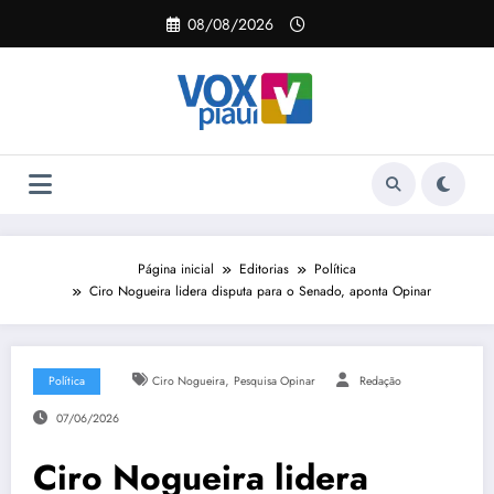
Pular
08/08/2026
para
o
conteúdo
Página inicial
Editorias
Política
Ciro Nogueira lidera disputa para o Senado, aponta Opinar
,
Política
Ciro Nogueira
Pesquisa Opinar
Redação
07/06/2026
Ciro Nogueira lidera