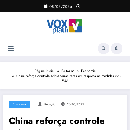
Pular
08/08/2026
para
o
conteúdo
Página inicial
Editorias
Economia
China reforça controle sobre terras raras em resposta às medidas dos
EUA
Economia
Redação
26/08/2025
China reforça controle