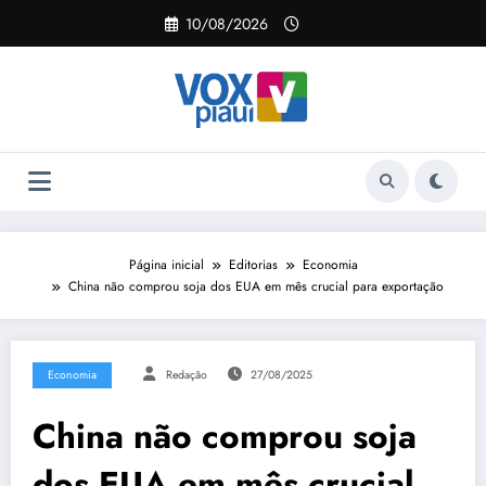
Pular
10/08/2026
para
o
conteúdo
Página inicial
Editorias
Economia
China não comprou soja dos EUA em mês crucial para exportação
Economia
Redação
27/08/2025
China não comprou soja
dos EUA em mês crucial