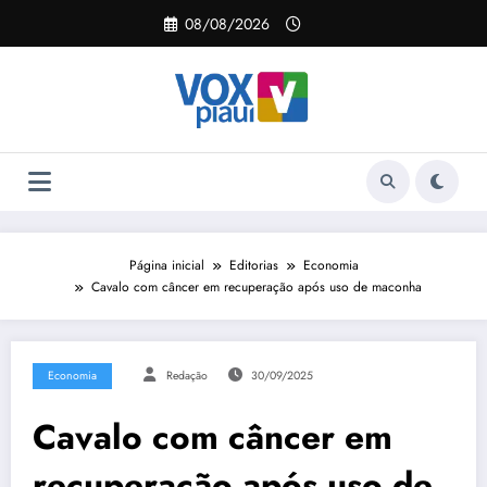
Pular
08/08/2026
para
o
conteúdo
Página inicial
Editorias
Economia
Cavalo com câncer em recuperação após uso de maconha
Economia
Redação
30/09/2025
Cavalo com câncer em
recuperação após uso de