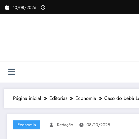
Pular
10/08/2026
para
o
conteúdo
Página inicial
Editorias
Economia
Caso do bebê Le
Economia
Redação
08/10/2025