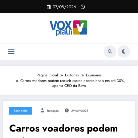
Pular
07/08/2026
para
o
conteúdo
Página inicial
Editorias
Economia
Carros voadores podem reduzir custos operacionais em até 30%,
aponta CEO da Revo
Economia
Redação
29/09/2025
Carros voadores podem