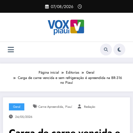
Pular
07/08/2026
para
o
conteúdo
Página inicial
Editorias
Geral
Carga de carne vencida e sem refrigeração é apreendida na BR-316
no Piauí
,
Geral
Carne Apreendida
Piauí
Redação
24/05/2026
Carga de carne vencida e