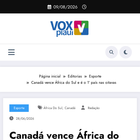
Pular
09/08/2026
para
o
conteúdo
Página inicial
Editorias
Esporte
Canadá vence África do Sul e é o 1º país nas oitavas
,
Esporte
África Do Sul
Canadá
Redação
28/06/2026
Canadá vence África do