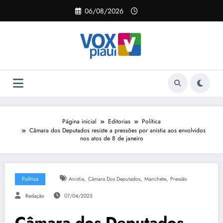
Pular
06/08/2026
para
o
conteúdo
Página inicial
Editorias
Política
Câmara dos Deputados resiste a pressões por anistia aos envolvidos
nos atos de 8 de janeiro
,
,
,
Política
Anistia
Câmara Dos Deputados
Manchete
Pressão
Redação
07/04/2025
Câmara dos Deputados