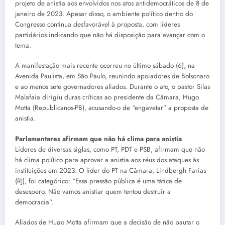
projeto de anistia aos envolvidos nos atos antidemocráticos de 8 de
janeiro de 2023. Apesar disso, o ambiente político dentro do
Congresso continua desfavorável à proposta, com líderes
partidários indicando que não há disposição para avançar com o
tema.
A manifestação mais recente ocorreu no último sábado (6), na
Avenida Paulista, em São Paulo, reunindo apoiadores de Bolsonaro
e ao menos sete governadores aliados. Durante o ato, o pastor Silas
Malafaia dirigiu duras críticas ao presidente da Câmara, Hugo
Motta (Republicanos-PB), acusando-o de “engavetar” a proposta de
anistia.
Parlamentares afirmam que não há clima para anistia
Líderes de diversas siglas, como PT, PDT e PSB, afirmam que não
há clima político para aprovar a anistia aos réus dos ataques às
instituições em 2023. O líder do PT na Câmara, Lindbergh Farias
(RJ), foi categórico: “Essa pressão pública é uma tática de
desespero. Não vamos anistiar quem tentou destruir a
democracia”.
Aliados de Hugo Motta afirmam que a decisão de não pautar o