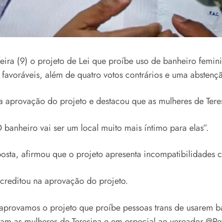
ira (9) o projeto de Lei que proíbe uso de banheiro femini
s favoráveis, além de quatro votos contrários e uma abstenç
a aprovação do projeto e destacou que as mulheres de Teres
 banheiro vai ser um local muito mais íntimo para elas”.
posta, afirmou que o projeto apresenta incompatibilidades 
reditou na aprovação do projeto.
o aprovamos o projeto que proíbe pessoas trans de usarem 
m as mulheres de Teresina e em especial ao vereador @Petr