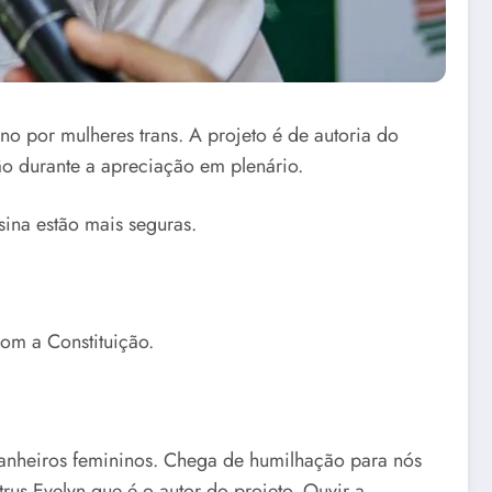
no por mulheres trans. A projeto é de autoria do
ão durante a apreciação em plenário.
ina estão mais seguras.
com a Constituição.
banheiros femininos. Chega de humilhação para nós
us Evelyn que é o autor do projeto. Ouvir a