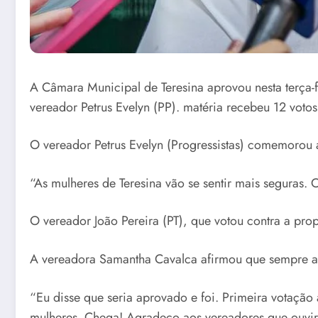
A Câmara Municipal de Teresina aprovou nesta terça-fe
vereador Petrus Evelyn (PP). matéria recebeu 12 voto
O vereador Petrus Evelyn (Progressistas) comemorou 
“As mulheres de Teresina vão se sentir mais seguras. O
O vereador João Pereira (PT), que votou contra a pro
A vereadora Samantha Cavalca afirmou que sempre ac
“Eu disse que seria aprovado e foi. Primeira votaçã
mulheres. Chega! Agradeço aos vereadores que ouvira