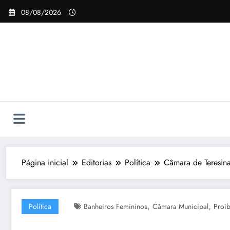
Pular
08/08/2026
para
o
conteúdo
Página inicial
Editorias
Política
Câmara de Teresina
,
,
Política
Banheiros Femininos
Câmara Municipal
Proi