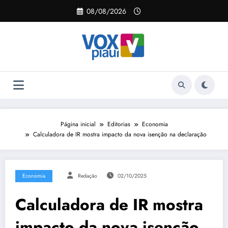
Pular
08/08/2026
para
o
conteúdo
Página inicial
Editorias
Economia
Calculadora de IR mostra impacto da nova isenção na declaração
Economia
Redação
02/10/2025
Calculadora de IR mostra
impacto da nova isenção