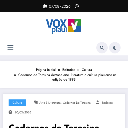
Pular
07/08/2026
para
o
conteúdo
Página inicial
Editorias
Cultura
Cadernos de Teresina destaca arte, literatura e cultura piauiense na
edição de 1998
,
Cultura
Arte E Literatura
Cadernos De Teresina
Redação
20/03/2026
Cadernos de Teresina