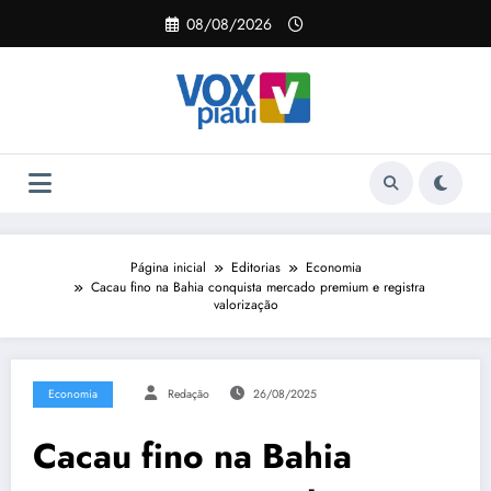
Pular
08/08/2026
para
o
conteúdo
Página inicial
Editorias
Economia
Cacau fino na Bahia conquista mercado premium e registra
valorização
Economia
Redação
26/08/2025
Cacau fino na Bahia