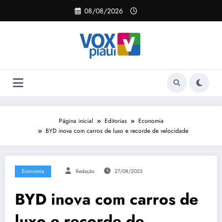
Pular
08/08/2026
para
o
conteúdo
Página inicial
Editorias
Economia
BYD inova com carros de luxo e recorde de velocidade
Economia
Redação
27/08/2025
BYD inova com carros de
luxo e recorde de