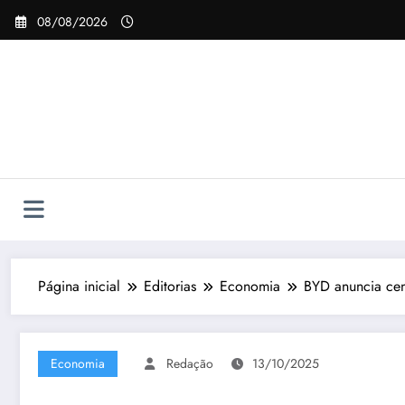
Pular
08/08/2026
para
o
conteúdo
Página inicial
Editorias
Economia
BYD anuncia cen
Economia
Redação
13/10/2025