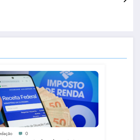
edação
0