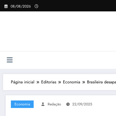
Pular
08/08/2026
para
o
conteúdo
Página inicial
Editorias
Economia
Brasileira desap
Economia
Redação
22/09/2025