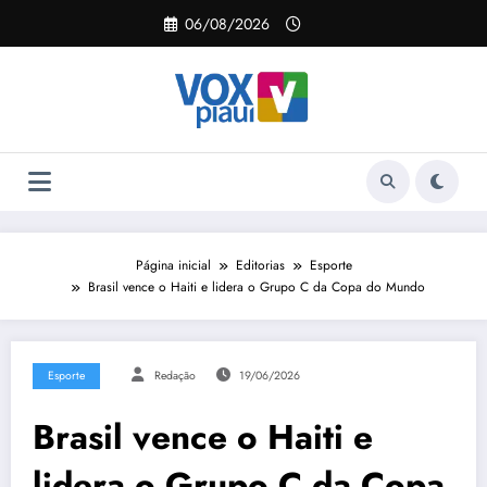
Pular
06/08/2026
para
o
conteúdo
Página inicial
Editorias
Esporte
Brasil vence o Haiti e lidera o Grupo C da Copa do Mundo
Esporte
Redação
19/06/2026
Brasil vence o Haiti e
lidera o Grupo C da Copa