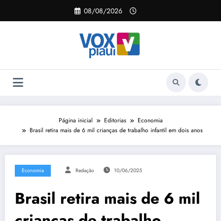
Pular
08/08/2026
para
o
conteúdo
Página inicial
Editorias
Economia
Brasil retira mais de 6 mil crianças de trabalho infantil em dois anos
Economia
Redação
10/06/2025
Brasil retira mais de 6 mil
crianças de trabalho