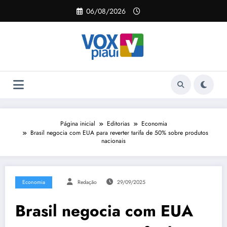
Pular
06/08/2026
para
o
conteúdo
Página inicial
Editorias
Economia
Brasil negocia com EUA para reverter tarifa de 50% sobre produtos
nacionais
Economia
Redação
29/09/2025
Brasil negocia com EUA