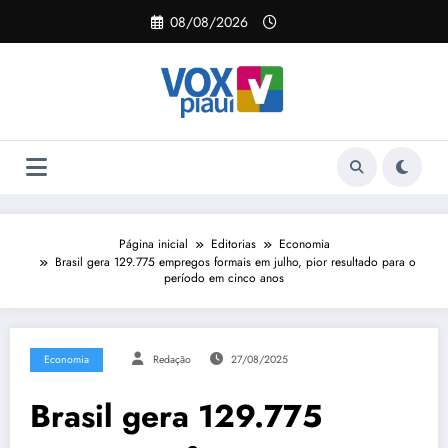
Pular
08/08/2026
para
o
conteúdo
Página inicial
Editorias
Economia
Brasil gera 129.775 empregos formais em julho, pior resultado para o
período em cinco anos
Economia
Redação
27/08/2025
Brasil gera 129.775