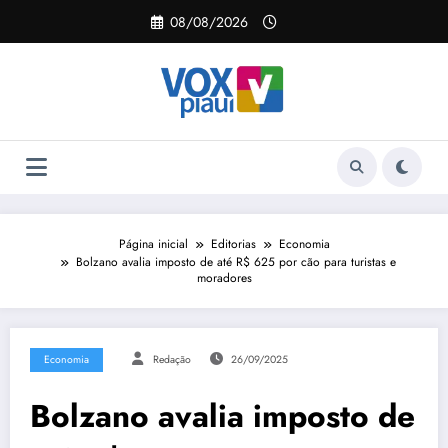
Pular
08/08/2026
para
o
conteúdo
Página inicial
Editorias
Economia
Bolzano avalia imposto de até R$ 625 por cão para turistas e
moradores
Economia
Redação
26/09/2025
Bolzano avalia imposto de