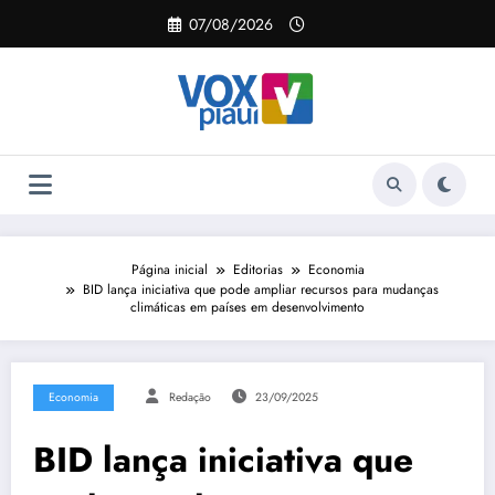
Pular
07/08/2026
para
o
conteúdo
Página inicial
Editorias
Economia
BID lança iniciativa que pode ampliar recursos para mudanças
climáticas em países em desenvolvimento
Economia
Redação
23/09/2025
BID lança iniciativa que