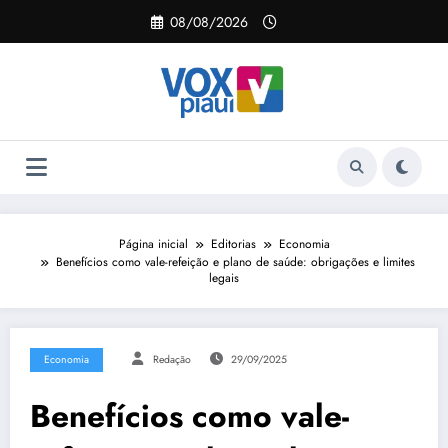
Pular
08/08/2026
para
o
conteúdo
Página inicial
Editorias
Economia
Benefícios como vale-refeição e plano de saúde: obrigações e limites
legais
Economia
Redação
29/09/2025
Benefícios como vale-