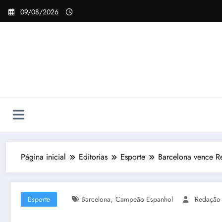
Pular
09/08/2026
para
o
conteúdo
Página inicial
Editorias
Esporte
Barcelona vence R
,
Esporte
Barcelona
Campeão Espanhol
Redação