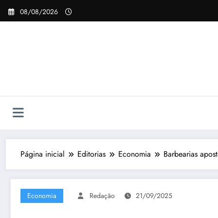
Pular
08/08/2026
para
o
conteúdo
Página inicial
Editorias
Economia
Barbearias apost
Economia
Redação
21/09/2025