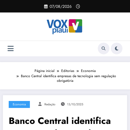
Pular
07/08/2026
para
o
conteúdo
Página inicial
Editorias
Economia
Banco Central identifica empresas de tecnologia sem regulação
obrigatória
Economia
Redação
13/10/2025
Banco Central identifica