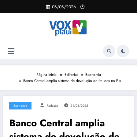
Pular
08/08/2026
para
o
conteúdo
Página inicial
Editorias
Economia
Banco Central amplia sistema de devolução de fraudes no Pix
Economia
Redação
31/08/2025
Banco Central amplia
sistema de devolução de