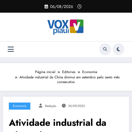
Pular
06/08/2026
para
o
conteúdo
Página inicial
Editorias
Economia
Atividade industrial da China diminui em setembro pelo sexto mês
consecutivo
Economia
Redação
30/09/2025
Atividade industrial da