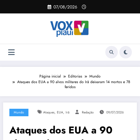
Pular
07/08/2026
para
o
conteúdo
Página inicial
Editorias
Mundo
Ataques dos EUA a 90 alvos militares do Irã deixaram 14 mortos e 78
feridos
,
,
Mundo
Ataques
EUA
Irã
Redação
09/07/2026
Ataques dos EUA a 90