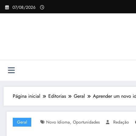
Pular
07/08/2026
para
o
conteúdo
Página inicial
Editorias
Geral
Aprender um novo id
,
Geral
Novo Idioma
Oportunidades
Redação