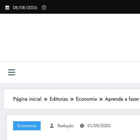
Pular
08/08/2026
para
o
conteúdo
Página inicial
Editorias
Economia
Aprenda a fazer
Economia
Redação
21/09/2025