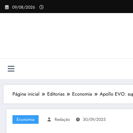
Pular
09/08/2026
para
o
conteúdo
Página inicial
Editorias
Economia
Apollo EVO: sup
Economia
Redação
30/09/2025