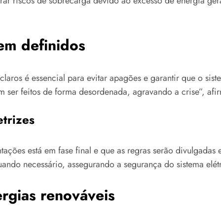
strar riscos de sobrecarga devido ao excesso de energia g
em definidos
 claros é essencial para evitar apagões e garantir que o si
ser feitos de forma desordenada, agravando a crise”, afirm
trizes
ações está em fase final e que as regras serão divulgadas 
ando necessário, assegurando a segurança do sistema elétr
ergias renováveis