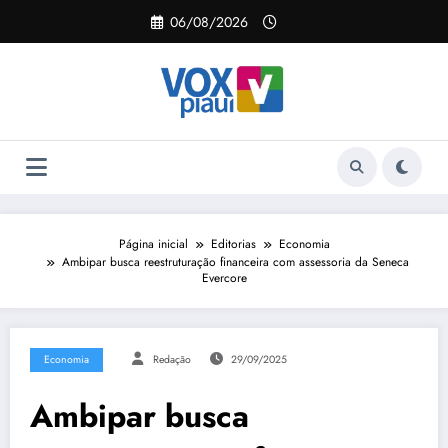
Pular
06/08/2026
para
o
conteúdo
Página inicial
Editorias
Economia
Ambipar busca reestruturação financeira com assessoria da Seneca
Evercore
Economia
Redação
29/09/2025
Ambipar busca