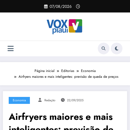
Pular
07/08/2026
para
o
conteúdo
Página inicial
Editorias
Economia
Airfryers maiores e mais inteligentes: previsão de queda de preços
Economia
Redação
22/09/2025
Airfryers maiores e mais
inteligentes: previsão de