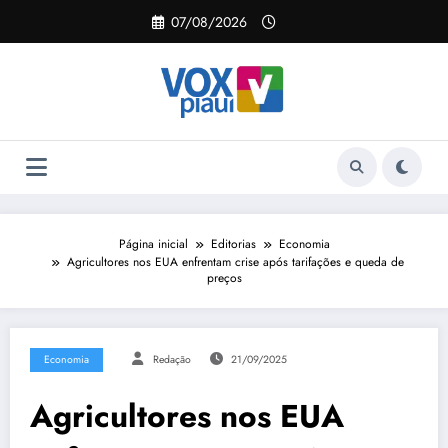
Pular
07/08/2026
para
o
conteúdo
Página inicial
Editorias
Economia
Agricultores nos EUA enfrentam crise após tarifações e queda de
preços
Economia
Redação
21/09/2025
Agricultores nos EUA