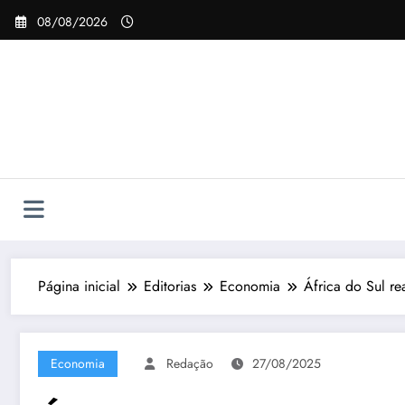
Pular
08/08/2026
para
o
conteúdo
Página inicial
Editorias
Economia
África do Sul r
Economia
Redação
27/08/2025