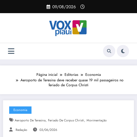
Pular
09/08/2026
para
o
conteúdo
Página inicial
Editorias
Economia
Aeroporto de Teresina deve receber quase 19 mil passageiros no
feriado de Corpus Christi
Economia
,
,
Aeroporto De Teresina
Feriado De Corpus Christi
Movimentação
Redação
03/06/2026