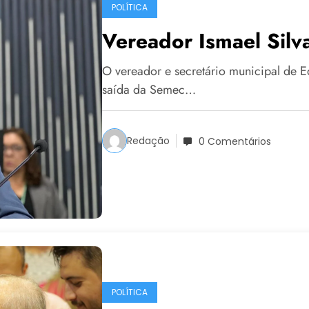
POLÍTICA
Vereador Ismael Silv
O vereador e secretário municipal de Ed
saída da Semec…
Redação
0 Comentários
POLÍTICA