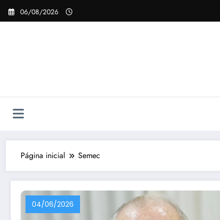
Pular
06/08/2026
para
o
conteúdo
Página inicial
Semec
04/06/2026