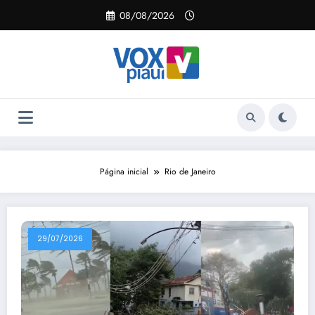
Pular
08/08/2026
para
o
conteúdo
Página inicial
Rio de Janeiro
29/07/2026