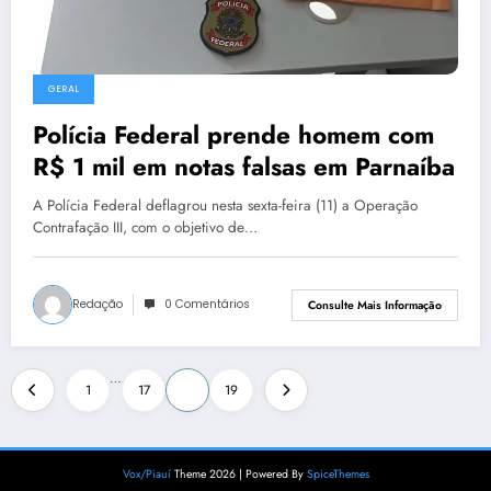
GERAL
Polícia Federal prende homem com
R$ 1 mil em notas falsas em Parnaíba
A Polícia Federal deflagrou nesta sexta-feira (11) a Operação
Contrafação III, com o objetivo de…
Redação
0 Comentários
Consulte Mais Informação
Paginação
…
1
17
18
19
de
posts
Vox/Piauí
Theme 2026 | Powered By
SpiceThemes