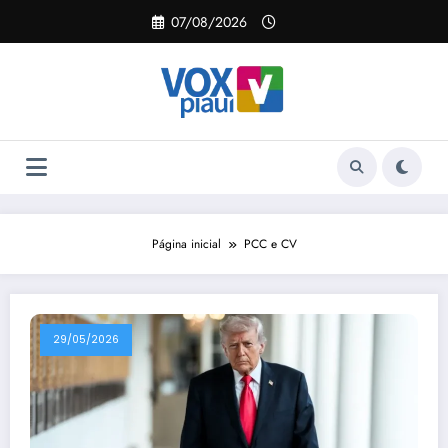
Pular
07/08/2026
para
o
conteúdo
Página inicial
PCC e CV
29/05/2026