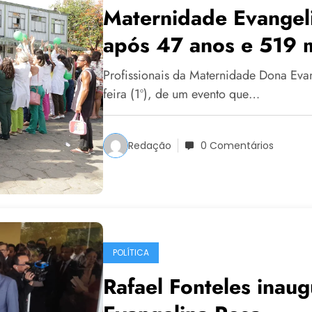
Maternidade Evangeli
após 47 anos e 519 m
Profissionais da Maternidade Dona Evan
feira (1º), de um evento que…
Redação
0 Comentários
POLÍTICA
Rafael Fonteles inau