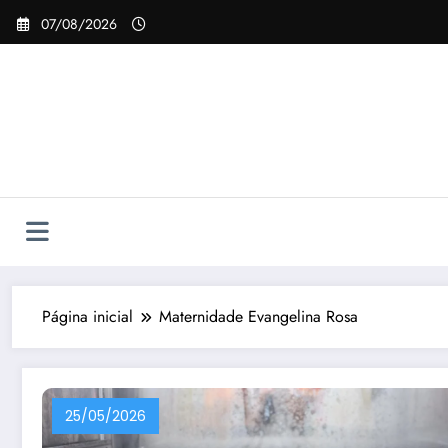
Pular
07/08/2026
para
o
conteúdo
Página inicial
Maternidade Evangelina Rosa
25/05/2026